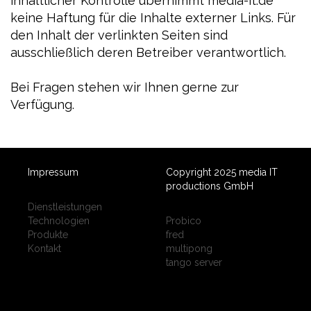
inhaltlicher Kontrolle übernimmt media-it.de
keine Haftung für die Inhalte externer Links. Für
den Inhalt der verlinkten Seiten sind
ausschließlich deren Betreiber verantwortlich.
Bei Fragen stehen wir Ihnen gerne zur
Verfügung.
Impressum
Copyright 2025 media IT
productions GmbH
Dienstleistungen
Technologien
Probico
Produkte
fred
Kontakt
multipong
tango server