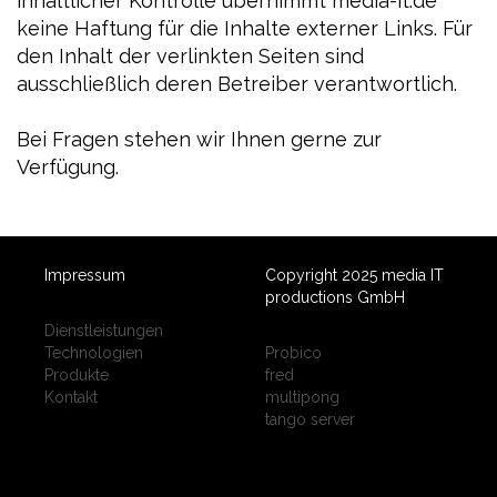
inhaltlicher Kontrolle übernimmt media-it.de
keine Haftung für die Inhalte externer Links. Für
den Inhalt der verlinkten Seiten sind
ausschließlich deren Betreiber verantwortlich.
Bei Fragen stehen wir Ihnen gerne zur
Verfügung.
Impressum
Copyright 2025 media IT
productions GmbH
Dienstleistungen
Technologien
Probico
Produkte
fred
Kontakt
multipong
tango server