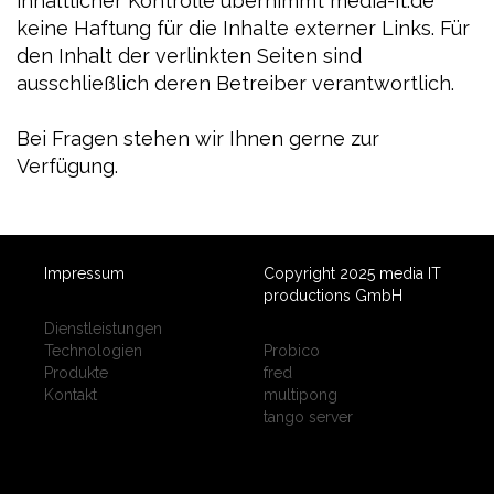
inhaltlicher Kontrolle übernimmt media-it.de
keine Haftung für die Inhalte externer Links. Für
den Inhalt der verlinkten Seiten sind
ausschließlich deren Betreiber verantwortlich.
Bei Fragen stehen wir Ihnen gerne zur
Verfügung.
Impressum
Copyright 2025 media IT
productions GmbH
Dienstleistungen
Technologien
Probico
Produkte
fred
Kontakt
multipong
tango server