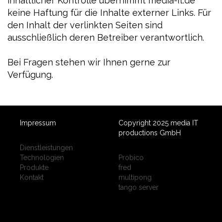
inhaltlicher Kontrolle übernimmt media-it.de
keine Haftung für die Inhalte externer Links. Für
den Inhalt der verlinkten Seiten sind
ausschließlich deren Betreiber verantwortlich.
Bei Fragen stehen wir Ihnen gerne zur
Verfügung.
Impressum
Copyright 2025 media IT
productions GmbH
Dienstleistungen
Technologien
Probico
Produkte
fred
Kontakt
multipong
tango server