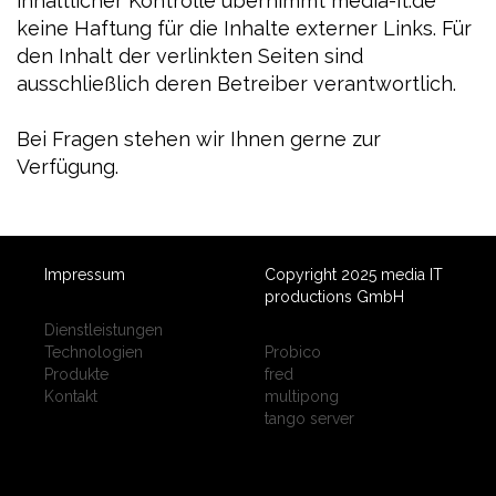
inhaltlicher Kontrolle übernimmt media-it.de
keine Haftung für die Inhalte externer Links. Für
den Inhalt der verlinkten Seiten sind
ausschließlich deren Betreiber verantwortlich.
Bei Fragen stehen wir Ihnen gerne zur
Verfügung.
Impressum
Copyright 2025 media IT
productions GmbH
Dienstleistungen
Technologien
Probico
Produkte
fred
Kontakt
multipong
tango server