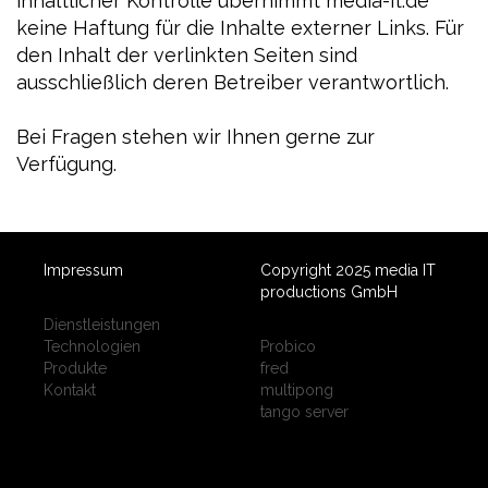
inhaltlicher Kontrolle übernimmt media-it.de
keine Haftung für die Inhalte externer Links. Für
den Inhalt der verlinkten Seiten sind
ausschließlich deren Betreiber verantwortlich.
Bei Fragen stehen wir Ihnen gerne zur
Verfügung.
Impressum
Copyright 2025 media IT
productions GmbH
Dienstleistungen
Technologien
Probico
Produkte
fred
Kontakt
multipong
tango server