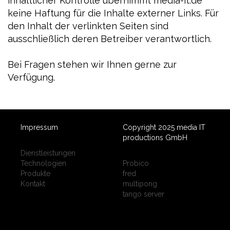
inhaltlicher Kontrolle übernimmt media-it.de
keine Haftung für die Inhalte externer Links. Für
den Inhalt der verlinkten Seiten sind
ausschließlich deren Betreiber verantwortlich.
Bei Fragen stehen wir Ihnen gerne zur
Verfügung.
Impressum
Copyright 2025 media IT
productions GmbH
Dienstleistungen
Technologien
Probico
Produkte
fred
Kontakt
multipong
tango server