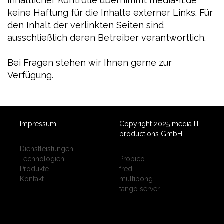
inhaltlicher Kontrolle übernimmt media-it.de
keine Haftung für die Inhalte externer Links. Für
den Inhalt der verlinkten Seiten sind
ausschließlich deren Betreiber verantwortlich.
Bei Fragen stehen wir Ihnen gerne zur
Verfügung.
Impressum
Copyright 2025 media IT
productions GmbH
Dienstleistungen
Technologien
Probico
Produkte
fred
Kontakt
multipong
tango server