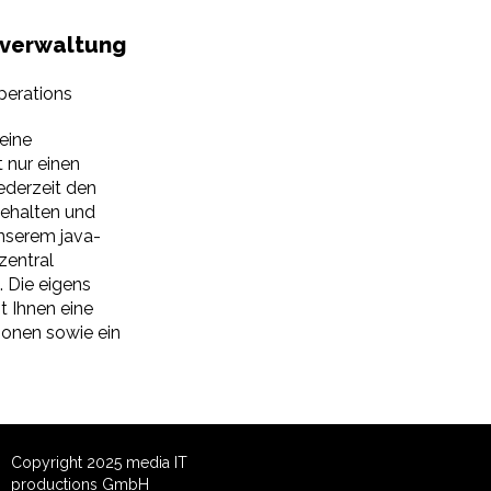
nverwaltung
perations
eine
t nur einen
jederzeit den
ehalten und
unserem java-
zentral
 Die eigens
t Ihnen eine
tionen sowie ein
Copyright 2025 media IT
productions GmbH