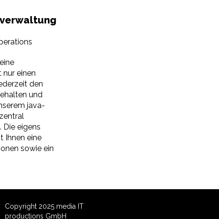
nverwaltung
perations
eine
t nur einen
jederzeit den
ehalten und
unserem java-
zentral
 Die eigens
t Ihnen eine
tionen sowie ein
Copyright 2025 media IT
productions GmbH