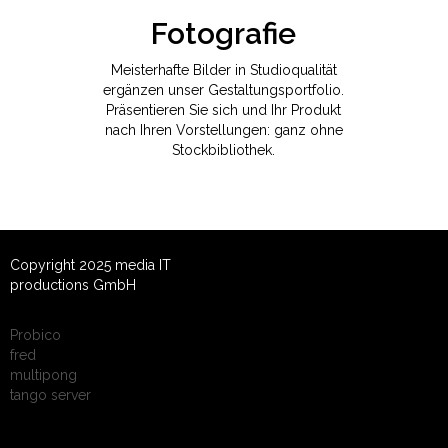
Fotografie
Meisterhafte Bilder in Studioqualität
ergänzen unser Gestaltungsportfolio.
Präsentieren Sie sich und Ihr Produkt
nach Ihren Vorstellungen: ganz ohne
Stockbibliothek.
Copyright 2025 media IT
productions GmbH
Probico
fred
multipong
tango server