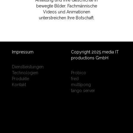
Anleitung und Ihre Geschichte in
bewegte Bilder. Fachmännische
Videos und Animationen
unterstreichen Ihre Botschaft.
Impressum
Copyright 2025 media IT
productions GmbH
Dienstleistungen
Technologien
Probico
Produkte
fred
Kontakt
multipong
tango server