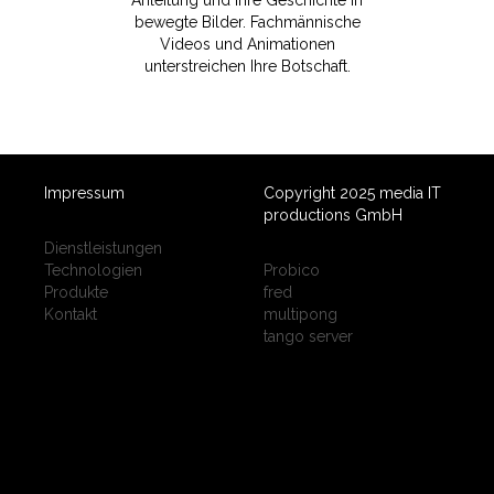
Anleitung und Ihre Geschichte in
bewegte Bilder. Fachmännische
Videos und Animationen
unterstreichen Ihre Botschaft.
Impressum
Copyright 2025 media IT
productions GmbH
Dienstleistungen
Technologien
Probico
Produkte
fred
Kontakt
multipong
tango server