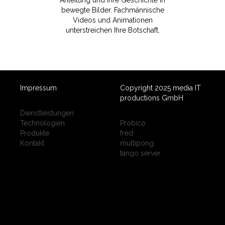
Anleitung und Ihre Geschichte in
bewegte Bilder. Fachmännische
Videos und Animationen
unterstreichen Ihre Botschaft.
Impressum
Copyright 2025 media IT
productions GmbH
Dienstleistungen
Technologien
Probico
Produkte
fred
Kontakt
multipong
tango server