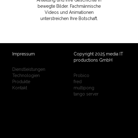
Anleitung und Ihre Geschichte in
bewegte Bilder. Fachmännische
Videos und Animationen
unterstreichen Ihre Botschaft.
Impressum
Copyright 2025 media IT
productions GmbH
Dienstleistungen
Technologien
Probico
Produkte
fred
Kontakt
multipong
tango server