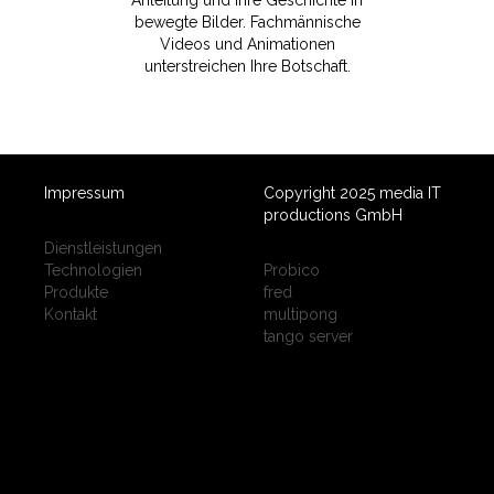
Anleitung und Ihre Geschichte in
bewegte Bilder. Fachmännische
Videos und Animationen
unterstreichen Ihre Botschaft.
Impressum
Copyright 2025 media IT
productions GmbH
Dienstleistungen
Technologien
Probico
Produkte
fred
Kontakt
multipong
tango server